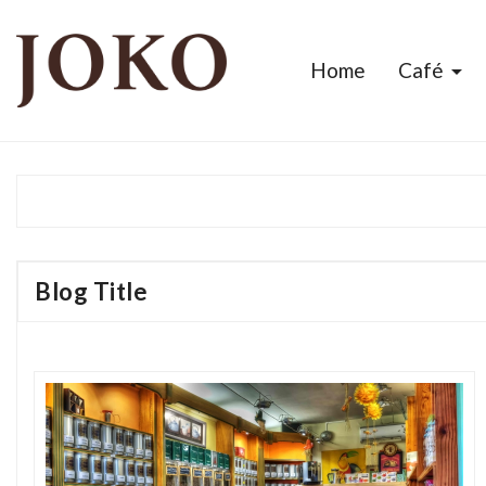
Home
Café

Blog Title