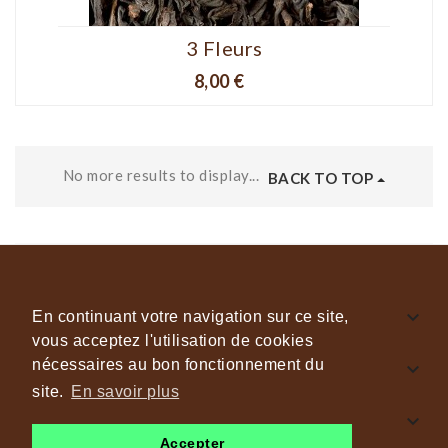
3 Fleurs
Prix
8,00 €
No more results to display...
BACK TO TOP

INFORMATIONS GÉNÉRALES
En continuant votre navigation sur ce site,
vous acceptez l'utilisation de cookies
nécessaires au bon fonctionnement du

CAFÉS & THÉS JOKO
site.
En savoir plus

NOUS SUIVRE
Accepter