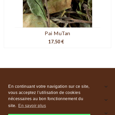
Pai MuTan
Prix
17,50 €

INFORMATIONS GÉNÉRALES
En continuant votre navigation sur ce site,
vous acceptez l'utilisation de cookies
nécessaires au bon fonctionnement du

CAFÉS & THÉS JOKO
site.
En savoir plus

NOUS SUIVRE