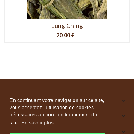
Lung Ching
Prix
20,00 €

INFORMATIONS GÉNÉRALES
En continuant votre navigation sur ce site,
vous acceptez l'utilisation de cookies
nécessaires au bon fonctionnement du

CAFÉS & THÉS JOKO
site.
En savoir plus

NOUS SUIVRE